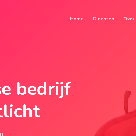
Home
Diensten
Over
 bedrijf
licht
lf